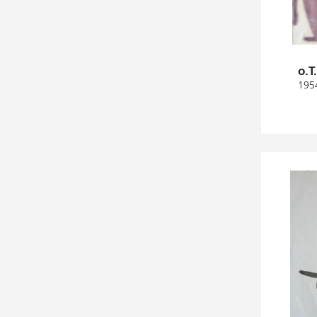
o.T
1954