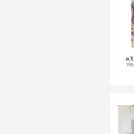
o.T
1954