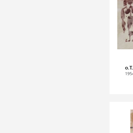
o.T
1954