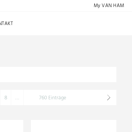
My VAN HAM
NTAKT
8
...
760 Einträge