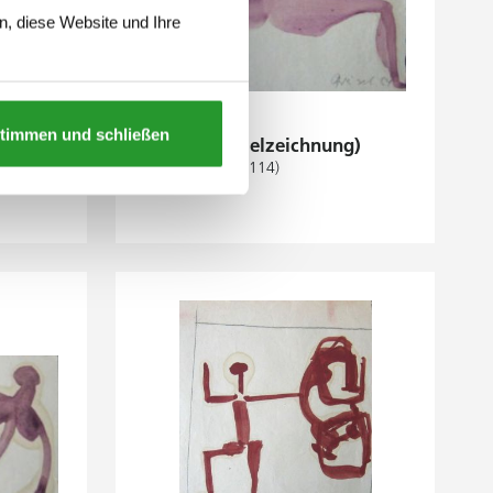
n, diese Website und Ihre
timmen und schließen
g)
o.T. (Pinselzeichnung)
1954 (Nr. 2114)