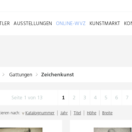
TLER
AUSSTELLUNGEN
ONLINE-WVZ
KUNSTMARKT
KO
Gattungen
Zeichenkunst
Seite 1 von 13
1
2
3
4
5
6
7
|
|
|
|
tieren nach:
Katalognummer
Jahr
Titel
Höhe
Breite