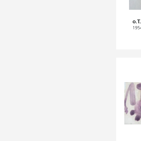
o.T
1954