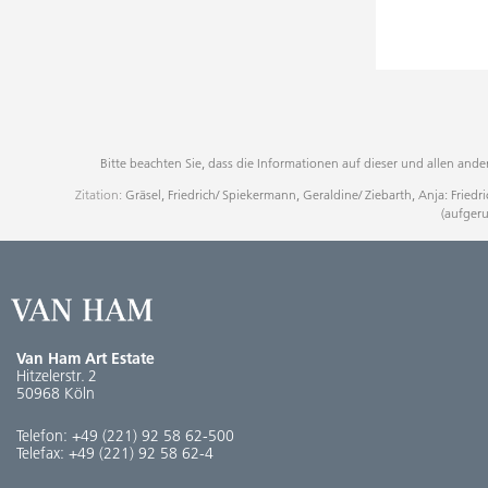
Bitte beachten Sie, dass die Informationen auf dieser und allen an
Zitation:
Gräsel, Friedrich/ Spiekermann, Geraldine/ Ziebarth, Anja: Friedr
(aufger
Van Ham Art Estate
Hitzelerstr. 2
50968 Köln
Telefon:
+49 (221) 92 58 62-500
Telefax:
+49 (221) 92 58 62-4